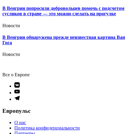
В Венгрии попросили добровольцев помочь с подсчетом
сусликов в стране — это можно сделать на прогулке
Новости
В Венгрии обнаружена прежде неизвестная картина Ван
Гога
Новости
Все о Европе
Элемент
меню
Элемент
меню
Элемент
меню
Европульс
О нас
Политика конфиденциальности
Партнеры