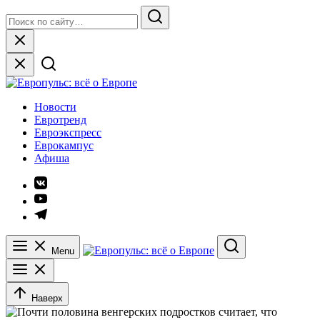
Skip
Search
to
for:
Search
content
Close
Европульс: всё о Европе
Новости
Евротренд
Евроэкспресс
Еврокампус
Афиша
Элемент
меню
Элемент
меню
Элемент
меню
Menu
Search
Наверх