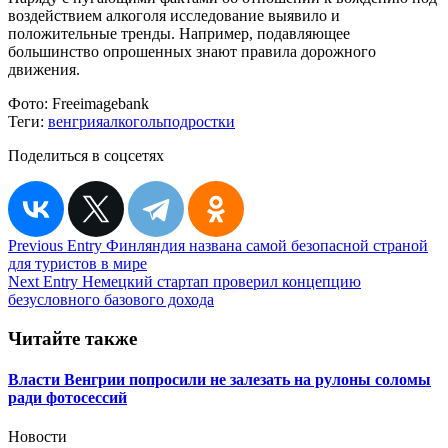
воздействием алкоголя исследование выявило и
положительные тренды. Например, подавляющее
большинство опрошенных знают правила дорожного
движения.
Фото:
Freeimagebank
Теги:
венгрия
алкоголь
подростки
Поделиться в соцсетях
Навигация
Previous Entry
Финляндия названа самой безопасной страной
для туристов в мире
по
Next Entry
Немецкий стартап проверил концепцию
записям
безусловного базового дохода
Читайте также
Власти Венгрии попросили не залезать на рулоны соломы
ради фотосессий
Новости