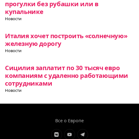
прогулки без рубашки или в
купальнике
Новости
Италия хочет построить «солнечную»
железную дорогу
Новости
Сицилия заплатит по 30 тысяч евро
компаниям с удаленно работающими
сотрудниками
Новости
Все о Европе