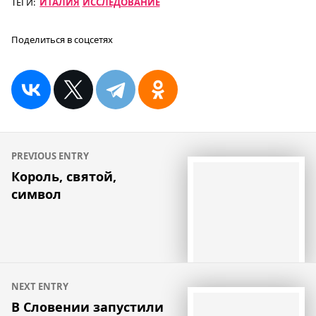
ТЕГИ:
ИТАЛИЯ
ИССЛЕДОВАНИЕ
Поделиться в соцсетях
Навигация
PREVIOUS ENTRY
по
Король, святой,
символ
записям
NEXT ENTRY
В Словении запустили