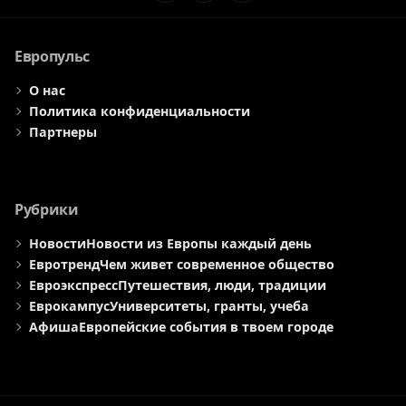
Элемент
Элемент
Элемент
меню
меню
меню
Европульс
О нас
Политика конфиденциальности
Партнеры
Рубрики
Новости
Новости из Европы каждый день
Евротренд
Чем живет современное общество
Евроэкспресс
Путешествия, люди, традиции
Еврокампус
Университеты, гранты, учеба
Афиша
Европейские события в твоем городе