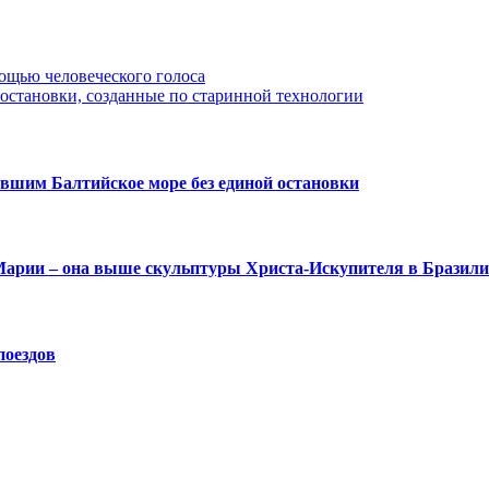
мощью человеческого голоса
становки, созданные по старинной технологии
вшим Балтийское море без единой остановки
 Марии – она выше скульптуры Христа-Искупителя в Бразил
поездов