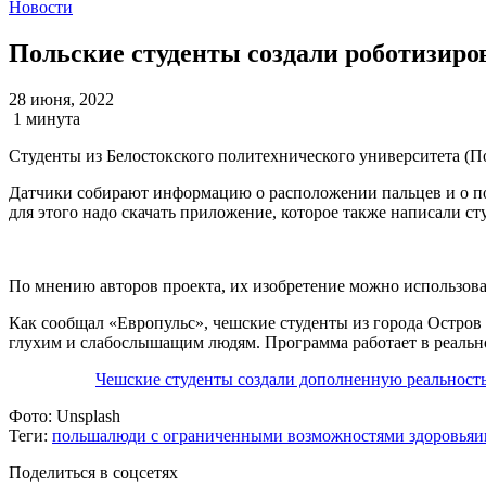
Новости
Польские студенты создали роботизиро
28 июня, 2022
1 минута
Студенты из Белостокского политехнического университета (По
Датчики собирают информацию о расположении пальцев и о пол
для этого надо скачать приложение, которое также написали ст
По мнению авторов проекта, их изобретение можно использоват
Как сообщал «Европульс», чешские студенты из города Остров
глухим и слабослышащим людям. Программа работает в реальном
Чешские студенты создали дополненную реальност
Фото:
Unsplash
Теги:
польша
люди с ограниченными возможностями здоровья
и
Поделиться в соцсетях