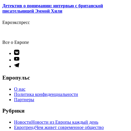
Детектив о понимании: интервью с британской
писательницей Эммой Хили
Евроэкспресс
Все о Европе
Элемент
меню
Элемент
меню
Элемент
меню
Европульс
О нас
Политика конфиденциальности
Партнеры
Рубрики
Новости
Новости из Европы каждый день
Евротренд
Чем живет современное общество