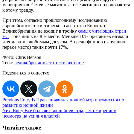
мероприятия. Сетевые магазины тоже активно подключаются
к этому тренду.
При этом, согласно прошлогоднему исследованию
европейского статистического агентства Евростат,
Великобритания не входит в тройку
самых читающих стран
ЕС
– она лишь на 8-м месте. Меньше 10% британцев назвали
чтение книг любимым досугом. А среди финнов (занявших
первое место) таких почти 17%.
Фото:
Chris Benson
Теги:
великобритания
статистика
чтение
Поделиться в соцсетях
Навигация
Previous Entry
В Праге появился ночной мэр и комиссия по
развитию ночной жизни
по
Next Entry
Все больше европейцев страдает ожирением,
записям
несмотря на усилия властей
Читайте также