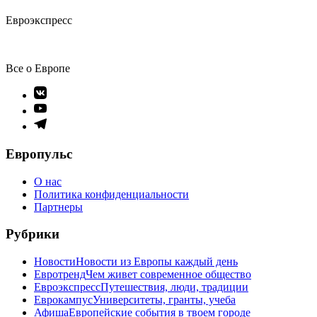
Евроэкспресс
Все о Европе
Элемент
меню
Элемент
меню
Элемент
меню
Европульс
О нас
Политика конфиденциальности
Партнеры
Рубрики
Новости
Новости из Европы каждый день
Евротренд
Чем живет современное общество
Евроэкспресс
Путешествия, люди, традиции
Еврокампус
Университеты, гранты, учеба
Афиша
Европейские события в твоем городе