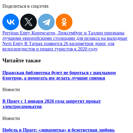
Поделиться в соцсетях
Навигация
Previous Entry
Копенгаген, Люксембург и Таллин признаны
лучшими европейскими столицами для релакса на выходные
по
Next Entry
В Татрах появится 26 километров дорог для
записям
велосипедистов и пеших туристов к 2020 году
Читайте также
Пражская библиотека будет не бороться с наплывом
блогеров, а помогать им делать лучшие снимки
Новости
В Праге с 1 января 2026 года запретят прокат
электросамокатов
Новости
Нобель в Праге: «динамитка» и безответная любовь