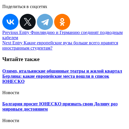
Поделиться в соцсетях
Навигация
Previous Entry
Финляндию и Германию соединят подводным
кабелем
по
Next Entry
Какие европейские вузы больше всего нравятся
записям
иностранным студентам?
Читайте также
Олимп, итальянские общинные театры и жилой квартал
Берлина: какие европейские места вошли в список
ЮНЕСКО
Новости
Болгария просит ЮНЕСКО признать свою Долину роз
мировым достоянием
Новости