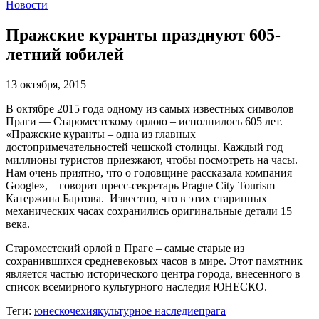
Новости
Пражские куранты празднуют 605-
летний юбилей
13 октября, 2015
В октябре 2015 года одному из самых известных символов
Праги — Староместскому орлою – исполнилось 605 лет.
«Пражские куранты – одна из главных
достопримечательностей чешской столицы. Каждый год
миллионы туристов приезжают, чтобы посмотреть на часы.
Нам очень приятно, что о годовщине рассказала компания
Google», – говорит пресс-секретарь Prague City Tourism
Катержина Бартова. Известно, что в этих старинных
механических часах сохранились оригинальные детали 15
века.
Староместский орлой в Праге – самые старые из
сохранившихся средневековых часов в мире. Этот памятник
является частью исторического центра города, внесенного в
список всемирного культурного наследия ЮНЕСКО.
Теги:
юнеско
чехия
культурное наследие
прага