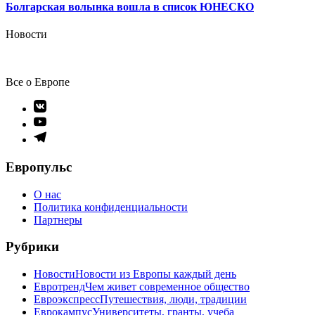
Болгарская волынка вошла в список ЮНЕСКО
Новости
Все о Европе
Элемент
меню
Элемент
меню
Элемент
меню
Европульс
О нас
Политика конфиденциальности
Партнеры
Рубрики
Новости
Новости из Европы каждый день
Евротренд
Чем живет современное общество
Евроэкспресс
Путешествия, люди, традиции
Еврокампус
Университеты, гранты, учеба