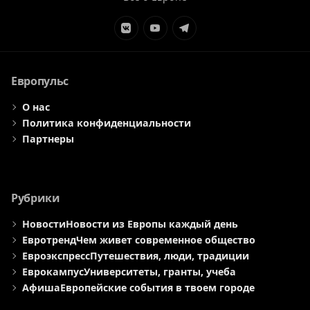
Элемент
Элемент
Элемент
меню
меню
меню
Европульс
О нас
Политика конфиденциальности
Партнеры
Рубрики
Новости
Новости из Европы каждый день
Евротренд
Чем живет современное общество
Евроэкспресс
Путешествия, люди, традиции
Еврокампус
Университеты, гранты, учеба
Афиша
Европейские события в твоем городе