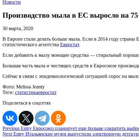
Новости
Производство мыла в ЕС выросло на 75
30 марта, 2020
В Европе стали делать больше мыла. Если в 2014 году страны 
статистического агентства
Евростат
.
Если добавить к мылу моющие средства — стиральный порошок 
Большая часть мыла и чистящих средств в Евросоюзе производ
Сейчас в связи с эпидемиологической ситуацией спрос на мыл
Фото:
Melissa Jeanty
Теги:
статистика
евростат
Поделиться в соцсетях
Навигация
Previous Entry
Евросоюз планирует еще больше сократить выбр
Next Entry
Итальянские музеи выпустили электронную детскую
по