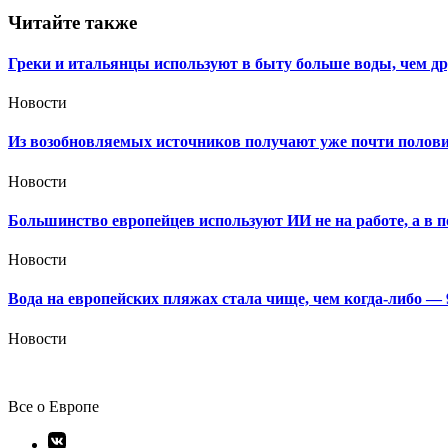
записям
Читайте также
Греки и итальянцы используют в быту больше воды, чем д
Новости
Из возобновляемых источников получают уже почти полови
Новости
Большинство европейцев используют ИИ не на работе, а в 
Новости
Вода на европейских пляжах стала чище, чем когда-либо —
Новости
Все о Европе
Элемент