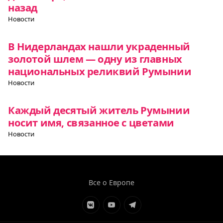
назад
Новости
В Нидерландах нашли украденный
золотой шлем — одну из главных
национальных реликвий Румынии
Новости
Каждый десятый житель Румынии
носит имя, связанное с цветами
Новости
Все о Европе
Элемент
Элемент
Элемент