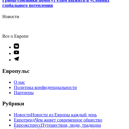
Грибы-союзники помогут елям выжить в условиях
глобального потепления
Новости
Все о Европе
Элемент
меню
Элемент
меню
Элемент
меню
Европульс
О нас
Политика конфиденциальности
Партнеры
Рубрики
Новости
Новости из Европы каждый день
Евротренд
Чем живет современное общество
Евроэкспресс
Путешествия, люди, традиции