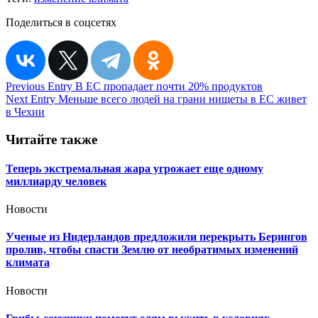
Поделиться в соцсетях
Навигация
Previous Entry
В ЕС пропадает почти 20% продуктов
Next Entry
Меньше всего людей на грани нищеты в ЕС живет
по
в Чехии
записям
Читайте также
Теперь экстремальная жара угрожает еще одному
миллиарду человек
Новости
Ученые из Нидерландов предложили перекрыть Берингов
пролив, чтобы спасти Землю от необратимых изменений
климата
Новости