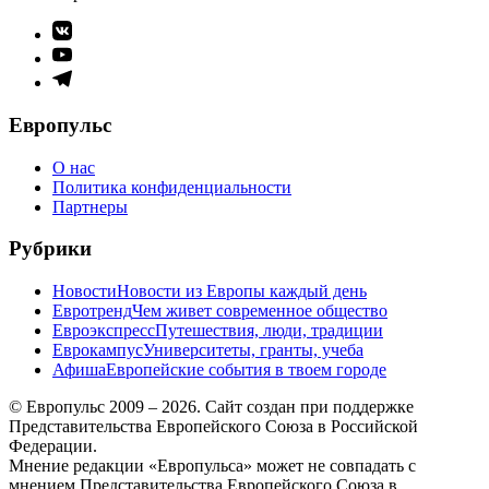
Элемент
меню
Элемент
меню
Элемент
меню
Европульс
О нас
Политика конфиденциальности
Партнеры
Рубрики
Новости
Новости из Европы каждый день
Евротренд
Чем живет современное общество
Евроэкспресс
Путешествия, люди, традиции
Еврокампус
Университеты, гранты, учеба
Афиша
Европейские события в твоем городе
© Европульс 2009 – 2026. Сайт создан при поддержке
Представительства Европейского Союза в Российской
Федерации.
Мнение редакции «Европульса» может не совпадать с
мнением Представительства Европейского Союза в