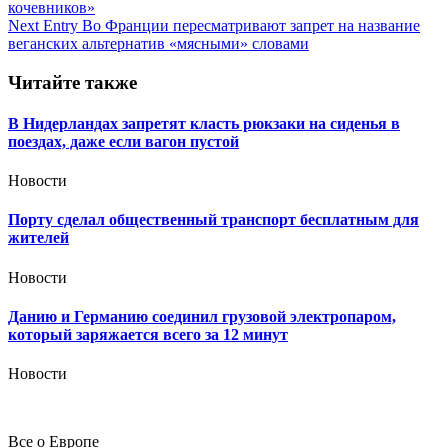
кочевников»
по
Next Entry
Во Франции пересматривают запрет на название
записям
веганских альтернатив «мясными» словами
Читайте также
В Нидерландах запретят класть рюкзаки на сиденья в
поездах, даже если вагон пустой
Новости
Порту сделал общественный транспорт бесплатным для
жителей
Новости
Данию и Германию соединил грузовой электропаром,
который заряжается всего за 12 минут
Новости
Все о Европе