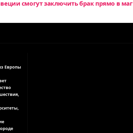
еции смогут заключить брак прямо в маг
из Европы
вет
ество
шествия,
рситеты,
ие
городе