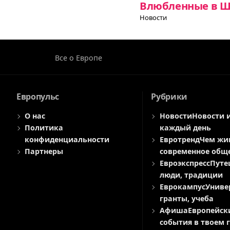
Влюбленные в Шв
Новости
Все о Европе
Европульс
Рубрики
О нас
Новости
Новости 
Политика
каждый день
конфиденциальности
Евротренд
Чем жи
Партнеры
современное общ
Евроэкспресс
Путе
люди, традиции
Еврокампус
Униве
гранты, учеба
Афиша
Европейск
события в твоем 