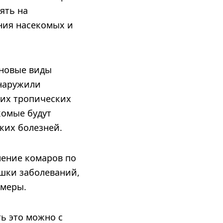
ять на
ния насекомых и
 новые виды
бнаружили
гих тропических
комые будут
ских болезней.
нение комаров по
шки заболеваний,
 меры.
ть это можно с