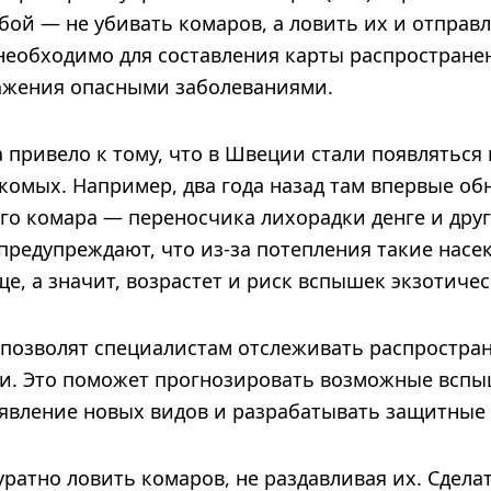
ой — не убивать комаров, а ловить их и отправл
 необходимо для составления карты распростране
ажения опасными заболеваниями.
 привело к тому, что в Швеции стали появляться
комых. Например, два года назад там впервые о
ого комара — переносчика лихорадки денге и дру
предупреждают, что из-за потепления такие насе
ще, а значит, возрастет и риск вспышек экзотиче
позволят специалистам отслеживать распростра
. Это поможет прогнозировать возможные вспы
явление новых видов и разрабатывать защитные
ратно ловить комаров, не раздавливая их. Сдела