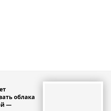
ет
вать облака
ой —