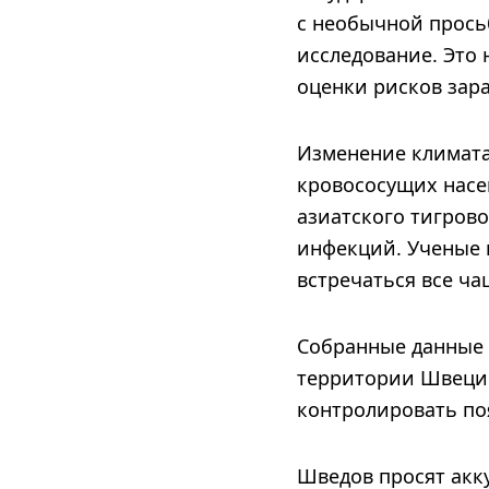
с необычной просьб
исследование. Это
оценки рисков зар
Изменение климата
кровососущих насе
азиатского тигров
инфекций. Ученые 
встречаться все ча
Собранные данные 
территории Швеции
контролировать по
Шведов просят акку