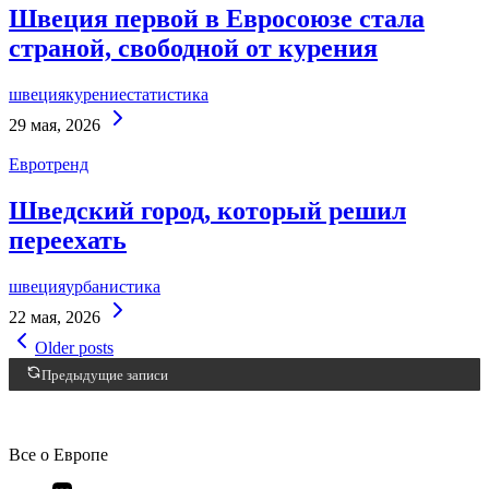
Швеция первой в Евросоюзе стала
страной, свободной от курения
швеция
курение
статистика
Continue
29 мая, 2026
Reading
Евротренд
Шведский город, который решил
переехать
швеция
урбанистика
Continue
22 мая, 2026
Reading
Навигация
Older posts
по
Предыдущие записи
записям
Все о Европе