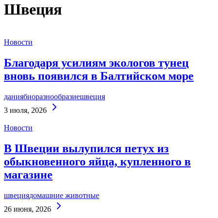
Швеция
Новости
Благодаря усилиям экологов тунец
вновь появился в Балтийском море
дания
биоразнообразие
швеция
Continue
3 июля, 2026
Reading
Новости
В Швеции вылупился петух из
обыкновенного яйца, купленного в
магазине
швеция
домашние животные
Continue
26 июня, 2026
Reading