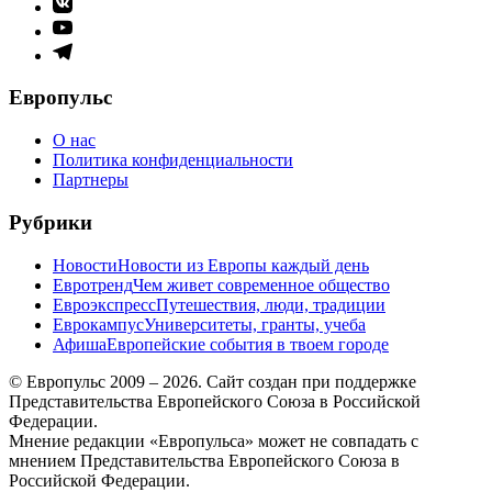
Элемент
меню
Элемент
меню
Элемент
меню
Европульс
О нас
Политика конфиденциальности
Партнеры
Рубрики
Новости
Новости из Европы каждый день
Евротренд
Чем живет современное общество
Евроэкспресс
Путешествия, люди, традиции
Еврокампус
Университеты, гранты, учеба
Афиша
Европейские события в твоем городе
© Европульс 2009 – 2026. Сайт создан при поддержке
Представительства Европейского Союза в Российской
Федерации.
Мнение редакции «Европульса» может не совпадать с
мнением Представительства Европейского Союза в
Российской Федерации.