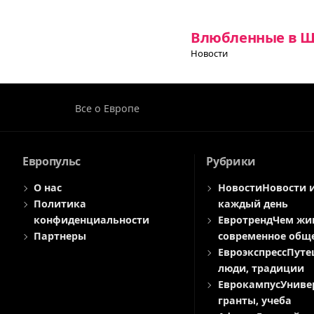
Влюбленные в Шв
Новости
Все о Европе
Европульс
Рубрики
О нас
Новости
Новости 
Политика
каждый день
конфиденциальности
Евротренд
Чем жи
Партнеры
современное общ
Евроэкспресс
Путе
люди, традиции
Еврокампус
Униве
гранты, учеба