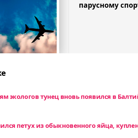
парусному спорт
же
ям экологов тунец вновь появился в Балт
лся петух из обыкновенного яйца, куплен