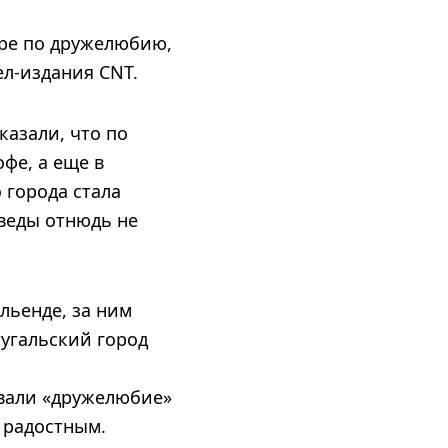
ире по дружелюбию,
л-издания CNT.
казали, что по
фе, а еще в
 города стала
веды отнюдь не
льенде, за ним
тугальский город
ивали «дружелюбие»
о радостным.