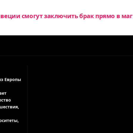
еции смогут заключить брак прямо в маг
из Европы
вет
ество
шествия,
рситеты,