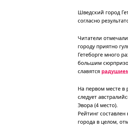
Шведский город Гет
согласно результа
Читатели отмечали 
городу приятно гул
Гетеборге много ра
большим сюрпризом
славятся
радушием
На первом месте в 
следует австралийс
Эвора (4 место).
Рейтинг составлен
города в целом, от