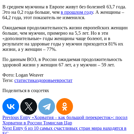
В среднем мужчины в Европе живут без болезней 63,7 года.
Это на 0,2 года больше, чем
в прошлом году
. А женщины –
64,2 года, этот показатель не изменился.
Ожидаемая продолжительность жизни европейских женщин
больше, чем мужчин, примерно на 5,5 лет. Но в эти
«дополнительные» годы женщины чаще болеют, и в
результате на здоровые годы у мужчин приходится 81% их
жизни, а у женщин – 77%.
По данным ВОЗ, в России ожидаемая продолжительность
здоровой жизни у женщин 67 лет, а у мужчин – 59 лет.
Фото:
Logan Weaver
Теги:
статистика
здоровье
евростат
Поделиться в соцсетях
Навигация
Previous Entry
«Хорватия – как большой перекресток»: посол
Хорватии в России Томислав Цар
по
Next Entry
6 из 10 самых счастливых стран мира находятся в
ЕС