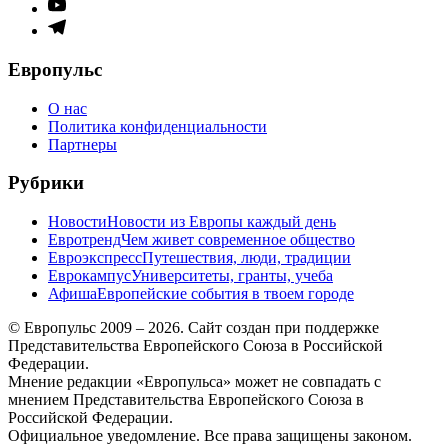
Элемент
меню
Элемент
меню
Европульс
О нас
Политика конфиденциальности
Партнеры
Рубрики
Новости
Новости из Европы каждый день
Евротренд
Чем живет современное общество
Евроэкспресс
Путешествия, люди, традиции
Еврокампус
Университеты, гранты, учеба
Афиша
Европейские события в твоем городе
© Европульс 2009 – 2026. Сайт создан при поддержке
Представительства Европейского Союза в Российской
Федерации.
Мнение редакции «Европульса» может не совпадать с
мнением Представительства Европейского Союза в
Российской Федерации.
Официальное уведомление. Все права защищены законом.