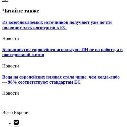
записям
Читайте также
Из возобновляемых источников получают уже почти
половину электроэнергии в ЕС
Новости
Большинство европейцев используют ИИ не на работе, а в
повседневной жизни
Новости
Вода на европейских пляжах стала чище, чем когда-либо
— 96% соответствуют стандартам ЕС
Новости
Все о Европе
Элемент
меню