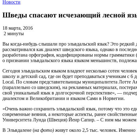
Новости
Шведы спасают исчезающий лесной яз
18 марта, 2016
2 минуты
Вы когда-нибудь слышали про эльвдальский язык? Это редкий д
рассматривался как диалект шведского языка, однако в послед
разработана орфография, кодифицированы нормы грамматики (
о признании эльвдальского языка языком меньшинств, подлежа
Сегодня эльвдальским языком владеют несколько сотен человек
школу и детский сад, где он будет преподаваться ученикам с 6 
Local. По словам представительницы муниципалитета Лотте Ан
(параллельно со шведским), на рекламных материалах, постера
свой уникальный язык в долгосрочной перспективе», — подчерк
диалектом и Великобритании и языком Сами в Норвегии.
«Очень важно сохранить эльвдальский язык, потому что это еди
современные веяния, а некоторые аспекты, ранее свойственны
Университета Лунда (Швеция) Йеир Сапир. – С ним мы можем в
В Эльвдалене (
на фото)
живут около 2,5 тыс. человек. Именно