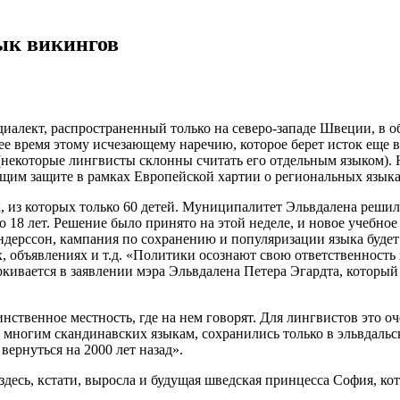
ык викингов
иалект, распространенный только на северо-западе Швеции, в о
нее время этому исчезающему наречию, которое берет исток еще 
некоторые лингвисты склонны считать его отдельным языком). Н
щим защите в рамках Европейской хартии о региональных языка
, из которых только 60 детей. Муниципалитет Эльвдалена решил
до 18 лет. Решение было принято на этой неделе, и новое учебное
дерссон, кампания по сохранению и популяризации языка будет 
х, объявлениях и т.д. «Политики осознают свою ответственность
ивается в заявлении мэра Эльвдалена Петера Эгардта, который 
нственное местность, где на нем говорят. Для лингвистов это о
е многим скандинавских языкам, сохранились только в эльвдал
ернуться на 2000 лет назад».
 здесь, кстати, выросла и будущая шведская принцесса София, к