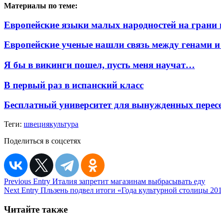
Материалы по теме:
Европейские языки малых народностей на грани 
Европейские ученые нашли связь между генами 
Я бы в викинги пошел, пусть меня научат…
В первый раз в испанский класс
Бесплатный университет для вынужденных перес
Теги:
швеция
культура
Поделиться в соцсетях
Навигация
Previous Entry
Италия запретит магазинам выбрасывать еду
Next Entry
Пльзень подвел итоги «Года культурной столицы 20
по
записям
Читайте также