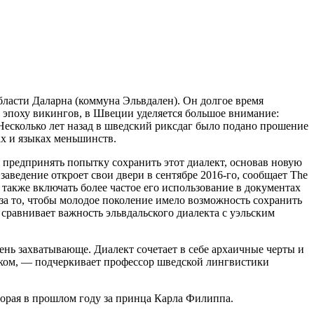
бласти Даларна (коммуна Эльвдален). Он долгое время
в эпоху викингов, в Швеции уделяется большое внимание:
есколько лет назад в шведский риксдаг было подано прошение
х и языках меньшинств.
 предпринять попытку сохранить этот диалект, основав новую
 заведение откроет свои двери в сентябре 2016-го, сообщает The
также включать более частое его использование в документах
 за то, чтобы молодое поколение имело возможность сохранить
сравнивает важность эльвдальского диалекта с уэльским
чень захватывающе. Диалект сочетает в себе архаичные черты и
ьском, — подчеркивает профессор шведской лингвистики
оторая в прошлом году за принца Карла Филиппа.