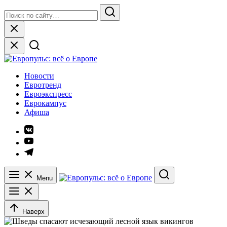
Skip
Search
to
for:
Search
content
Close
Европульс: всё о Европе
Новости
Евротренд
Евроэкспресс
Еврокампус
Афиша
Элемент
меню
Элемент
меню
Элемент
меню
Menu
Search
Наверх