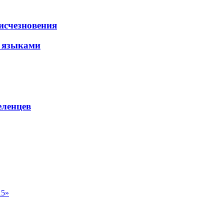
исчезновения
и языками
еленцев
15»