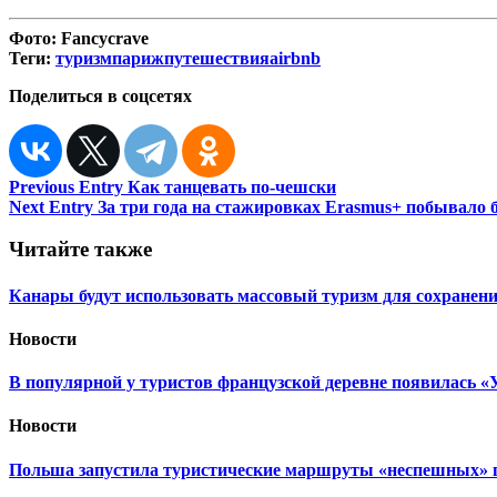
Фото:
Fancycrave
Теги:
туризм
париж
путешествия
airbnb
Поделиться в соцсетях
Навигация
Previous Entry
Как танцевать по-чешски
Next Entry
За три года на стажировках Erasmus+ побывало 
по
записям
Читайте также
Канары будут использовать массовый туризм для сохранен
Новости
В популярной у туристов французской деревне появилась 
Новости
Польша запустила туристические маршруты «неспешных» 