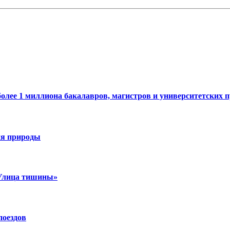
более 1 миллиона бакалавров, магистров и университетских 
ия природы
«Улица тишины»
поездов