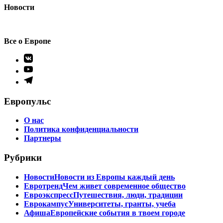
Новости
Все о Европе
Элемент
меню
Элемент
меню
Элемент
меню
Европульс
О нас
Политика конфиденциальности
Партнеры
Рубрики
Новости
Новости из Европы каждый день
Евротренд
Чем живет современное общество
Евроэкспресс
Путешествия, люди, традиции
Еврокампус
Университеты, гранты, учеба
Афиша
Европейские события в твоем городе