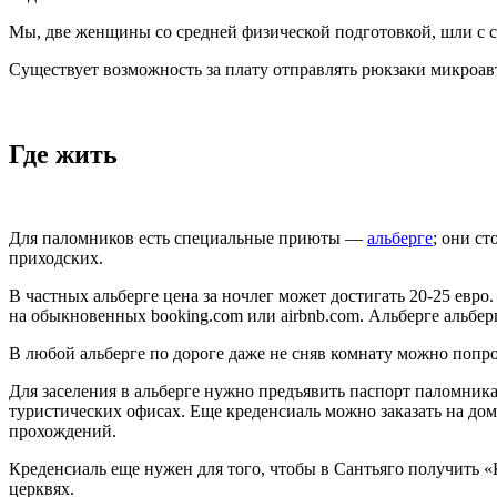
Мы, две женщины со средней физической подготовкой, шли с с
Существует возможность за плату отправлять рюкзаки микроав
Где жить
Для паломников есть специальные приюты —
альберге
; они с
приходских.
В частных альберге цена за ночлег может достигать 20-25 евр
на обыкновенных booking.com или airbnb.com. Альберге альбер
В любой альберге по дороге даже не сняв комнату можно попро
Для заселения в альберге нужно предъявить паспорт паломника
туристических офисах. Еще креденсиаль можно заказать на до
прохождений.
Креденсиаль еще нужен для того, чтобы в Сантьяго получить «
церквях.