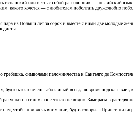
ать испанский или взять с собой разговорник — английский язык
им, какого хочется — с любителем поболтать дружелюбно побол
я пара из Польши лет за сорок и вместе с ними две молодые же
педисты.
гребешка, символами паломничества к Сантьяго де Компостела. 
, будто кто-то очень заботливый всегда вовремя подсказывает, к
 ракушки на синем фоне что-то не видно. Замираем в растерянн
 нам, чтобы привлечь внимание, будто говорит «Привет, пилигр