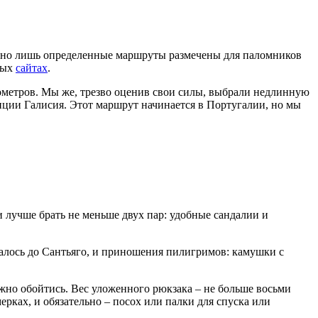
, но лишь определенные маршруты размечены для паломников
ных
сайтах
.
ометров. Мы же, трезво оценив свои силы, выбрали недлинную
инции Галисия. Этот маршрут начинается в Португалии, но мы
 лучше брать не меньше двух пар: удобные сандалии и
алось до Сантьяго, и приношения пилигримов: камушки с
ожно обойтись. Вес уложенного рюкзака – не больше восьми
рках, и обязательно – посох или палки для спуска или