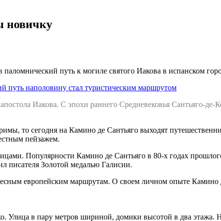
ы новичку
 паломнический путь к могиле святого Иакова в испанском горо
ий путь наполовину стал туристическим маршрутом
 апостола Иакова. С эпохи раннего Средневековья Сантьяго-де-К
римы, то сегодня на Камино де Сантьяго выходят путешественни
рестным пейзажем.
ницами. Популярности Камино де Сантьяго в 80-х годах прошлог
ил писателя Золотой медалью Галисии.
есным европейским маршрутам. О своем личном опыте Камино д
 Улица в пару метров шириной, домики высотой в два этажа. Н