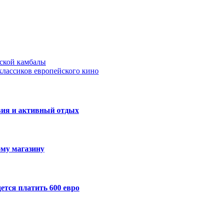
йской камбалы
классиков европейского кино
овия и активный отдых
ому магазину
ется платить 600 евро