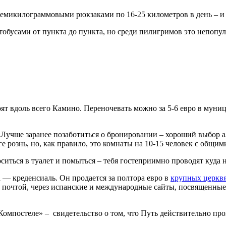
емикилограммовыми рюкзаками по 16-25 километров в день – и э
тобусами от пункта до пункта, но среди пилигримов это непопул
тоят вдоль всего Камино. Переночевать можно за 5-6 евро в мун
о. Лучше заранее позаботиться о бронировании – хороший выбор 
ге рознь, но, как правило, это комнаты на 10-15 человек с общ
ситься в туалет и помыться – тебя гостеприимно проводят куда н
 — креденсиаль. Он продается за полтора евро в
крупных церквя
м почтой, через испанские и международные сайты, посвященны
Компостеле» – свидетельство о том, что Путь действительно про