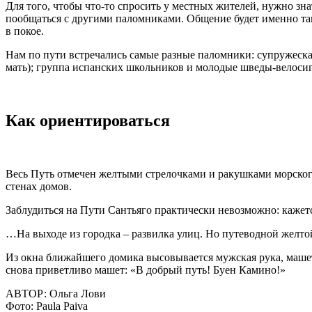
Для того, чтобы что-то спросить у местных жителей, нужно зн
пообщаться с другими паломниками. Общение будет именно так
в покое.
Нам по пути встречались самые разные паломники: супружеска
мать); группа испанских школьников и молодые шведы-велоси
Как ориентироваться
Весь Путь отмечен желтыми стрелочками и ракушками морского 
стенах домов.
Заблудиться на Пути Сантьяго практически невозможно: кажется
…На выходе из городка – развилка улиц. Но путеводной желтой
Из окна ближайшего домика высовывается мужская рука, машет
снова приветливо машет: «В добрый путь! Буен Камино!»
АВТОР:
Ольга Лови
Фото:
Paula Paiva