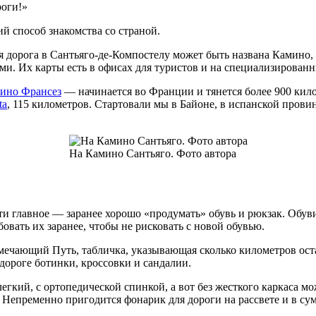
роги!»
й способ знакомства со страной.
 дорога в Сантьяго-де-Компостелу может быть названа Камино
ми. Их карты есть в офисах для туристов и на специализирован
ино Франсез
— начинается во Франции и тянется более 900 кил
ta
, 115 километров. Стартовали мы в Байоне, в испанской пров
На Камино Сантьяго. Фото автора
и главное — заранее хорошо «продумать» обувь и рюкзак. Обуви
овать их заранее, чтобы не рисковать с новой обувью.
мечающий Путь, табличка, указывающая сколько километров ост
ороге ботинки, кроссовки и сандалии.
егкий, с ортопедической спинкой, а вот без жесткого каркаса м
Непременно пригодится фонарик для дороги на рассвете и в суме