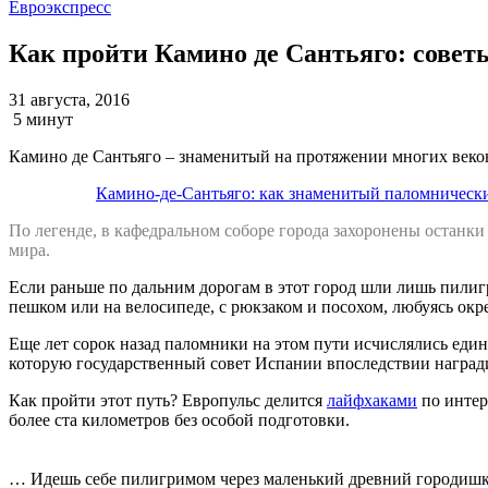
Евроэкспресс
Как пройти Камино де Сантьяго: совет
31 августа, 2016
5 минут
Камино де Сантьяго – знаменитый на протяжении многих веков
Камино-де-Сантьяго: как знаменитый паломническ
По легенде, в кафедральном соборе города захоронены останки
мира.
Если раньше по дальним дорогам в этот город шли лишь пилиг
пешком или на велосипеде, с рюкзаком и посохом, любуясь ок
Еще лет сорок назад паломники на этом пути исчислялись еди
которую государственный совет Испании впоследствии наград
Как пройти этот путь? Европульс делится
лайфхаками
по интер
более ста километров без особой подготовки.
… Идешь себе пилигримом через маленький древний городишко.