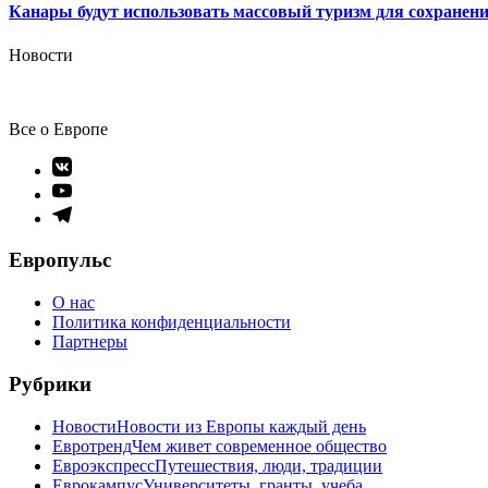
Канары будут использовать массовый туризм для сохранен
Новости
Все о Европе
Элемент
меню
Элемент
меню
Элемент
меню
Европульс
О нас
Политика конфиденциальности
Партнеры
Рубрики
Новости
Новости из Европы каждый день
Евротренд
Чем живет современное общество
Евроэкспресс
Путешествия, люди, традиции
Еврокампус
Университеты, гранты, учеба