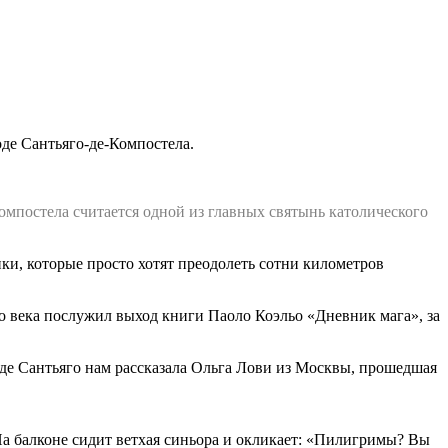
де Сантьяго-де-Компостела.
омпостела считается одной из главных святынь католического
ки, которые просто хотят преодолеть сотни километров
о века послужил выход книги Паоло Коэльо «Дневник мага», за
е Сантьяго нам рассказала Ольга Лови из Москвы, прошедшая
а балконе сидит ветхая синьора и окликает: «Пилигримы? Вы