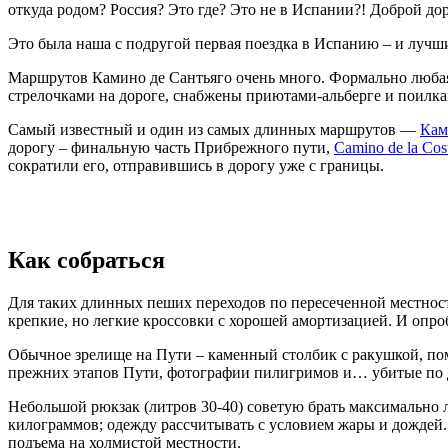
откуда родом? Россия? Это где? Это не в Испании?! Доброй до
Это была наша с подругой первая поездка в Испанию – и лучши
Маршрутов Камино де Сантьяго очень много. Формально любая
стрелочками на дороге, снабжены приютами-альберге и поилка
Самый известный и один из самых длинных маршрутов —
Кам
дорогу – финальную часть Прибрежного пути,
Camino de la Cos
сократили его, отправившись в дорогу уже с границы.
Как собраться
Для таких длинных пеших переходов по пересеченной местност
крепкие, но легкие кроссовки с хорошей амортизацией. И опроб
Обычное зрелище на Пути – каменный столбик с ракушкой, по
прежних этапов Пути, фотографии пилигримов и… убитые по д
Небольшой рюкзак (литров 30-40) советую брать максимально л
килограммов; одежду рассчитывать с условием жары и дождей. 
подъема на холмистой местности.