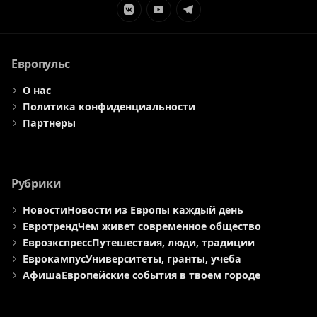
Элемент
Элемент
Элемент
меню
меню
меню
Европульс
О нас
Политика конфиденциальности
Партнеры
Рубрики
Новости
Новости из Европы каждый день
Евротренд
Чем живет современное общество
Евроэкспресс
Путешествия, люди, традиции
Еврокампус
Университеты, гранты, учеба
Афиша
Европейские события в твоем городе