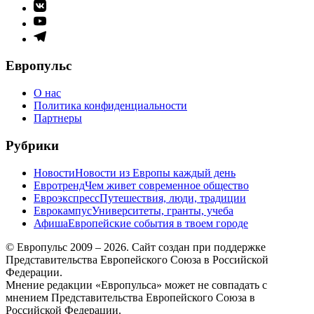
Элемент
меню
Элемент
меню
Элемент
меню
Европульс
О нас
Политика конфиденциальности
Партнеры
Рубрики
Новости
Новости из Европы каждый день
Евротренд
Чем живет современное общество
Евроэкспресс
Путешествия, люди, традиции
Еврокампус
Университеты, гранты, учеба
Афиша
Европейские события в твоем городе
© Европульс 2009 – 2026. Сайт создан при поддержке
Представительства Европейского Союза в Российской
Федерации.
Мнение редакции «Европульса» может не совпадать с
мнением Представительства Европейского Союза в
Российской Федерации.