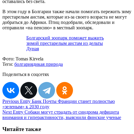
оставались без света.
В этом году в Болгарии также начали помогать пережить зиму
престарелым аистам, которые из-за своего возраста не могут
добраться до Африки. Птиц подобрали, обследовали и
отправили «на пенсию» в местный зоопарк.
Болгарский зоопарк поможет выжить
зимой престарелым аистам из дельты
Дуная
Фото:
Tomas Kirvela
Теги:
болгария
дикая природа
Поделиться в соцсетях
Навигация
Previous Entry
Банк Почты Франции станет полностью
«зеленым» к 2030 году
по
Next Entry
Собаки могут страдать от синдрома дефицита
записям
внимания и гиперактивности, выяснили финские ученые
Читайте также