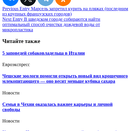
Навигация
Previous Entry
Марсель запретил курить на пляжах (последним
из крупных французских городов)
по
Next Entry
В шведском городе собираются найти
записям
оптимальный способ очистки дождевой воды от
микропластика
Читайте также
5 заповедей собаковладельца в Италии
Евроэкспресс
Чешские зоологи помогли открыть новый вид крошечного
млекопитающего — оно весит меньше кубика сахара
Новости
Семья в Чехии оказалась важнее карьеры и личной
свободы
Новости