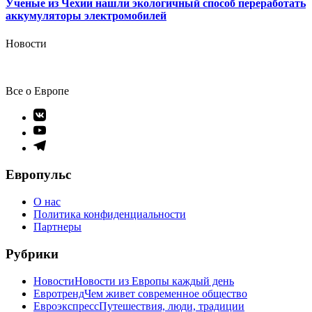
Ученые из Чехии нашли экологичный способ переработать
аккумуляторы электромобилей
Новости
Все о Европе
Элемент
меню
Элемент
меню
Элемент
меню
Европульс
О нас
Политика конфиденциальности
Партнеры
Рубрики
Новости
Новости из Европы каждый день
Евротренд
Чем живет современное общество
Евроэкспресс
Путешествия, люди, традиции