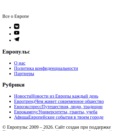
Все о Европе
Элемент
меню
Элемент
меню
Элемент
меню
Европульс
О нас
Политика конфиденциальности
Партнеры
Рубрики
Новости
Новости из Европы каждый день
Евротренд
Чем живет современное общество
Евроэкспресс
Путешествия, люди, традиции
Еврокампус
Университеты, гранты, учеба
Афиша
Европейские события в твоем городе
© Европульс 2009 – 2026. Сайт создан при поддержке