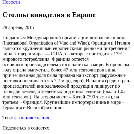
Новости
Столпы виноделия в Европе
28 апреля, 2015
По данным Международной организации виноделия и вина
(International Organisation of Vine and Wine), Франция и Италия
являются крупнейшими европейскими рынками потребления
вина. Лидер в мире — США, на которые приходится 13%
мирового потребления. Франция остается
основным производителем этого напитка в мире. В прошлом
году страна выпустила более 47 млн гектолитров вина,
причем львиная доля была продана на экспорт (зарубежные
поставки оцениваются в 7,7 млрд евро). Испания среди стран-
производителей винодельческой продукции лидирует по
площади земель, отведенных под виноградники (около 1,02
млн гектаров). На втором месте – Китай (799 тыc. га), на
третьем – Франция. Крупнейшие импортеры вина в мире –
Германия и Великобритания.
Теги:
франция
испания
Поделиться в соцсетях