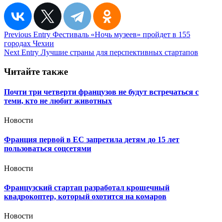
Навигация
Previous Entry
Фестиваль «Ночь музеев» пройдет в 155
городах Чехии
по
Next Entry
Лучшие страны для перспективных стартапов
записям
Читайте также
Почти три четверти французов не будут встречаться с
теми, кто не любит животных
Новости
Франция первой в ЕС запретила детям до 15 лет
пользоваться соцсетями
Новости
Французский стартап разработал крошечный
квадрокоптер, который охотится на комаров
Новости