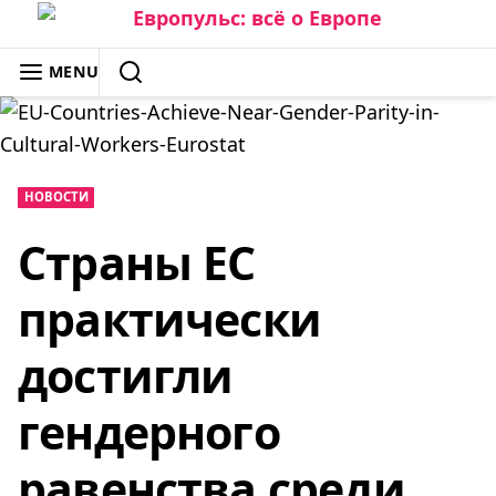
Skip
to
ЕВРОПУЛЬС: ВСЁ О ЕВРОПЕ
MENU
content
SEARCH
НОВОСТИ
Страны ЕС
практически
достигли
гендерного
равенства среди