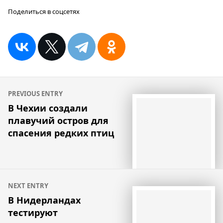
Поделиться в соцсетях
Навигация
PREVIOUS ENTRY
по
В Чехии создали
плавучий остров для
записям
спасения редких птиц
NEXT ENTRY
В Нидерландах
тестируют