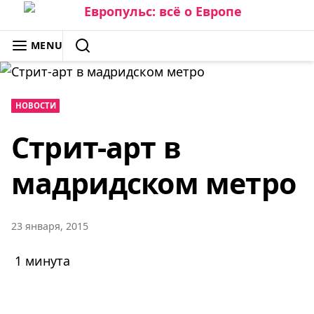
Skip
to
ЕВРОПУЛЬС: ВСЁ О ЕВРОПЕ
MENU
content
SEARCH
НОВОСТИ
Стрит-арт в
мадридском метро
23 января, 2015
1 минута