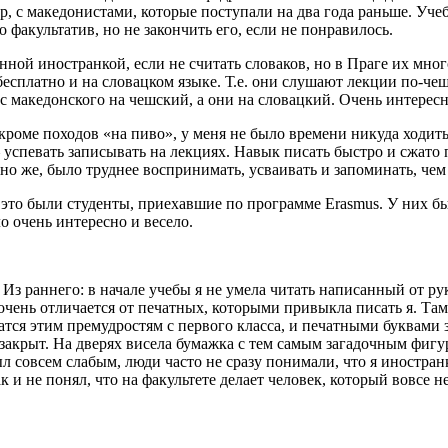
 с македонистами, которые поступали на два года раньше. Учеб
 факультатив, но не закончить его, если не понравилось.
нной иностранкой, если не считать словаков, но в Праге их мног
бесплатно и на словацком языке. Т.е. они слушают лекции по-чеш
 с македонского на чешский, а они на словацкий. Очень интерес
роме походов «на пиво», у меня не было времени никуда ходить
успевать записывать на лекциях. Навык писать быстро и сжато 
но же, было труднее воспринимать, усваивать и запоминать, чем 
о это были студенты, приехавшие по программе Erasmus. У них б
о очень интересно и весело.
Из раннего: в начале учебы я не умела читать написанный от руки
очень отличается от печатных, которыми привыкла писать я. Там 
атся этим премудростям с первого класса, и печатными буквами з
закрыт. На дверях висела бумажка с тем самым загадочным фигур
ыл совсем слабым, люди часто не сразу понимали, что я иностра
к и не понял, что на факультете делает человек, который вовсе не