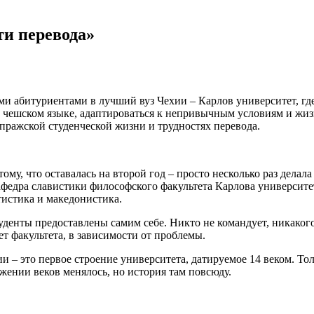
ти перевода»
и абитуриентами в лучший вуз Чехии – Карлов университет, где
а чешском языке, адаптироваться к непривычным условиям и жиз
пражской студенческой жизни и трудностях перевода.
отому, что оставалась на второй год – просто несколько раз дела
Кафедра славистики философского факультета Карлова университ
тистика и македонистика.
студенты предоставлены самим себе. Никто не командует, никаког
ет факультета, в зависимости от проблемы.
и – это первое строение университета, датируемое 14 веком. Т
жении веков менялось, но история там повсюду.