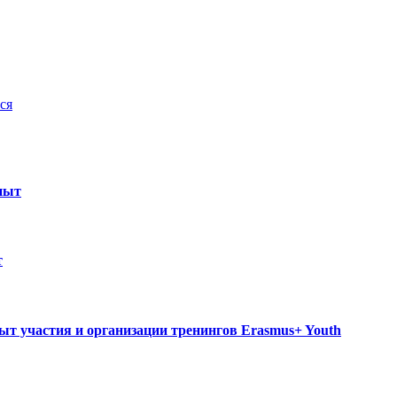
ся
пыт
т
ыт участия и организации тренингов Erasmus+ Youth