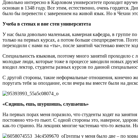
Довольно интересно в Карловом университете проходит вручен
основан в 1348 году. Все этим, естественно, очень гордятся. Ди
было бы перевести с заверением на живой язык. Но в Чехии это
Учеба в стенах и вне стен университета
У нас была довольно маленькая, камерная кафедра, в группе по
только на первых курсах, а потом больше спецпредметов. Поэ
переходили с нами на «ты», после занятий частенько вместе ход
Специальность языковая, поэтому много занятий проходило с 
молодые люди, которые тоже в процессе заводили новых друзей
входил лектор, студенты разных курсов по данной специальности
С другой стороны, такие неформальные отношения, конечно же
поругать тебя за опоздание, если вчера вы вместе были на ди
«Сидишь, ешь, шуршишь, слушаешь»
На первых порах меня поразило, что студенты ходят на заняти
постоянно что-то пьют. С одной стороны это, наверное, здоров
как-то странно. На лекциях многие частенько что-то жевали. 
Группы у меня было две – по хорв