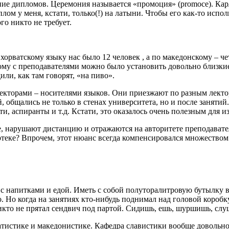
ие дипломов. Церемония называется «промоция» (promoce). Кар
плом у меня, кстати, только(!) на латыни. Чтобы его как-то испо
го никто не требует.
 хорватскому языку нас было 12 человек , а по македонскому – ч
тому с преподавателями можно было установить довольно близкие
или, как там говорят, «на пиво».
лекторами – носителями языков. Они приезжают по разным лекто
, общались не только в стенах университета, но и после заняти
, аспиранты и т.д. Кстати, это оказалось очень полезным для из
, нарушают дистанцию и отражаются на авторитете преподавателя
скотеке? Впрочем, этот нюанс всегда компенсировался множество
я с напитками и едой. Иметь с собой полуторалитровую бутылку в
о. Но когда на занятиях кто-нибудь поднимал над головой короб
Никто не прятал сендвич под партой. Сидишь, ешь, шуршишь, сл
атистике и македонистике. Кафедра славистики вообще довольно 