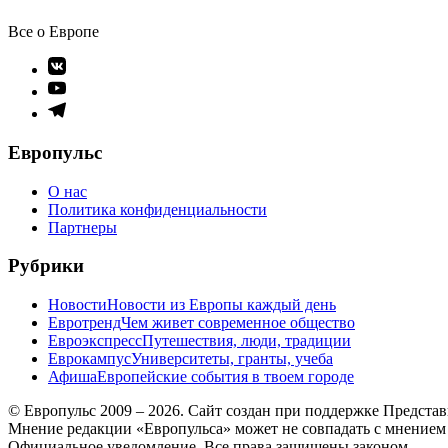
Все о Европе
Элемент
меню
Элемент
меню
Элемент
меню
Европульс
О нас
Политика конфиденциальности
Партнеры
Рубрики
Новости
Новости из Европы каждый день
Евротренд
Чем живет современное общество
Евроэкспресс
Путешествия, люди, традиции
Еврокампус
Университеты, гранты, учеба
Афиша
Европейские события в твоем городе
© Европульс 2009 – 2026. Сайт создан при поддержке Предста
Мнение редакции «Европульса» может не совпадать с мнением
Официальное уведомление. Все права защищены законом.