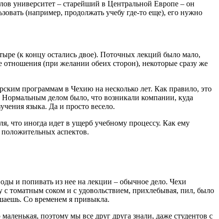
лов университет – старейший в Центральной Европе – он
льзовать (например, продолжать учебу где-то еще), его нужно
етыре (к концу остались двое). Поточных лекций было мало,
 отношения (при желании обеих сторон), некоторые сразу же
рским программам в Чехию на несколько лет. Как правило, это
й. Нормальным делом было, что возникали компании, куда
учения языка. Да и просто весело.
, что иногда идет в ущерб учебному процессу. Как ему
м положительных аспектов.
оды и попивать из нее на лекции – обычное дело. Чехи
ку с томатным соком и с удовольствием, прихлебывая, пил, было
ушаешь. Со временем я привыкла.
маленькая, поэтому мы все друг друга знали, даже студентов с