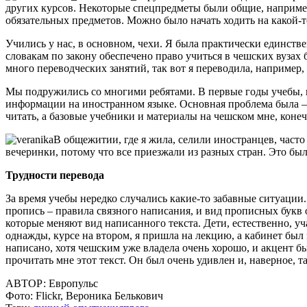
других курсов. Некоторые спецпредметы были общие, например,
обязательных предметов. Можно было начать ходить на какой-то
Учились у нас, в основном, чехи. Я была практически единстве
словакам по закону обеспечено право учиться в чешских вузах 
много переводческих занятий, так вот я переводила, например,
Мы подружились со многими ребятами. В первые годы учебы, к
информации на иностранном языке. Основная проблема была – 
читать, а базовые учебники и материалы на чешском мне, конеч
В общежитии, где я жила, селили иностранцев, част
вечеринки, потому что все приезжали из разных стран. Это был
Трудности перевода
За время учебы нередко случались какие-то забавные ситуации. 
пропись – правила связного написания, и вид прописных букв 
которые меняют вид написанного текста. Дети, естественно, уч
однажды, курсе на втором, я пришла на лекцию, а кабинет был 
написано, хотя чешским уже владела очень хорошо, и акцент б
прочитать мне этот текст. Он был очень удивлен и, наверное, та
АВТОР:
Европульс
Фото:
Flickr, Вероника Белькович