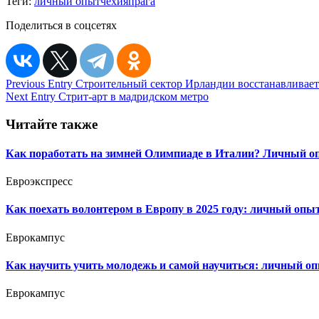
Теги:
личный опыт
чехия
прага
Поделиться в соцсетях
Навигация
Previous Entry
Строительный сектор Ирландии восстанавливает
Next Entry
Стрит-арт в мадридском метро
по
записям
Читайте также
Как поработать на зимней Олимпиаде в Италии? Личный о
Евроэкспресс
Как поехать волонтером в Европу в 2025 году: личный опы
Еврокампус
Как научить учить молодежь и самой научиться: личный оп
Еврокампус