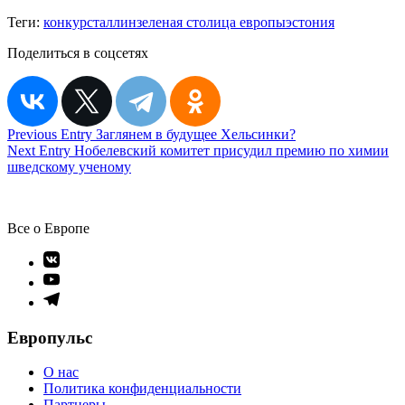
Теги:
конкурс
таллин
зеленая столица европы
эстония
Поделиться в соцсетях
Навигация
Previous Entry
Заглянем в будущее Хельсинки?
Next Entry
Нобелевский комитет присудил премию по химии
по
шведскому ученому
записям
Все о Европе
Элемент
меню
Элемент
меню
Элемент
меню
Европульс
О нас
Политика конфиденциальности
Партнеры