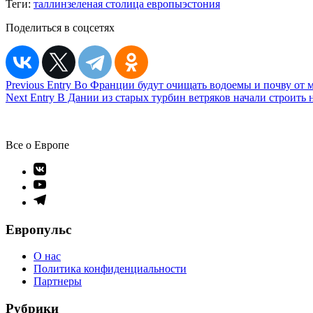
Теги:
таллин
зеленая столица европы
эстония
Поделиться в соцсетях
Навигация
Previous Entry
Во Франции будут очищать водоемы и почву от м
Next Entry
В Дании из старых турбин ветряков начали строить 
по
записям
Все о Европе
Элемент
меню
Элемент
меню
Элемент
меню
Европульс
О нас
Политика конфиденциальности
Партнеры
Рубрики