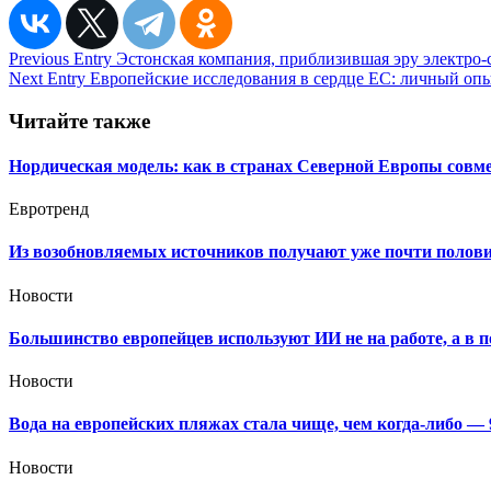
Навигация
Previous Entry
Эстонская компания, приблизившая эру электро-с
Next Entry
Европейские исследования в сердце ЕС: личный оп
по
записям
Читайте также
Нордическая модель: как в странах Северной Европы совм
Евротренд
Из возобновляемых источников получают уже почти полови
Новости
Большинство европейцев используют ИИ не на работе, а в 
Новости
Вода на европейских пляжах стала чище, чем когда-либо —
Новости