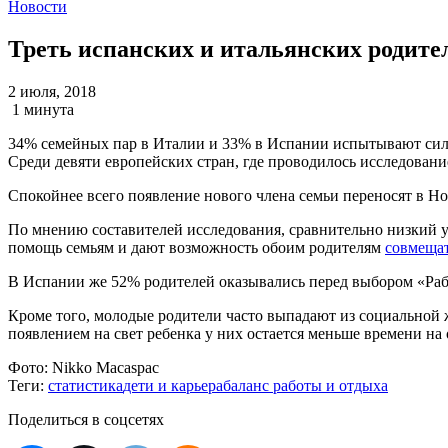
Новости
Треть испанских и итальянских родите
2 июля, 2018
1 минута
34% семейных пар в Италии и 33% в Испании испытывают силь
Среди девяти европейских стран, где проводилось исследовани
Спокойнее всего появление нового члена семьи переносят в Но
По мнению составителей исследования, сравнительно низкий ур
помощь семьям и дают возможность обоим родителям
совмещат
В Испании же 52% родителей оказывались перед выбором «Раб
Кроме того, молодые родители часто выпадают из социальной ж
появлением на свет ребенка у них остается меньше времени на
Фото:
Nikko Macaspac
Теги:
статистика
дети и карьера
баланс работы и отдыха
Поделиться в соцсетях