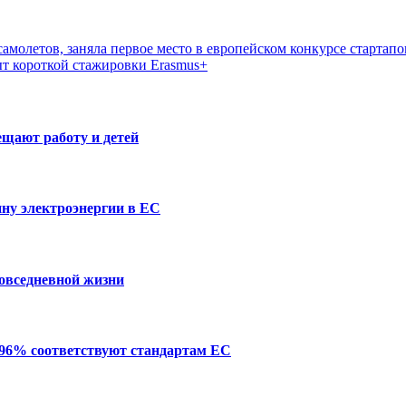
амолетов, заняла первое место в европейском конкурсе стартапо
ыт короткой стажировки Erasmus+
ещают работу и детей
ну электроэнергии в ЕС
повседневной жизни
 96% соответствуют стандартам ЕС