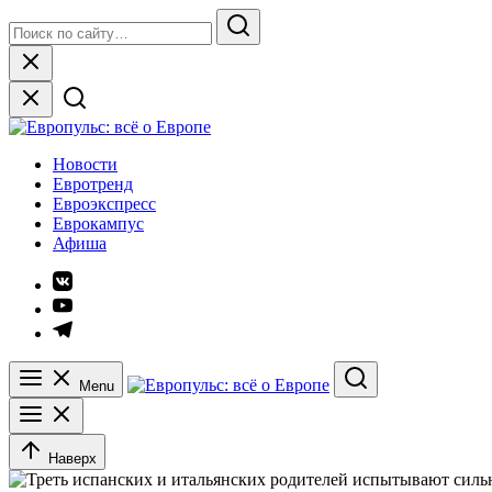
Skip
Search
to
for:
Search
content
Close
Европульс: всё о Европе
Новости
Евротренд
Евроэкспресс
Еврокампус
Афиша
Элемент
меню
Элемент
меню
Элемент
меню
Menu
Search
Наверх