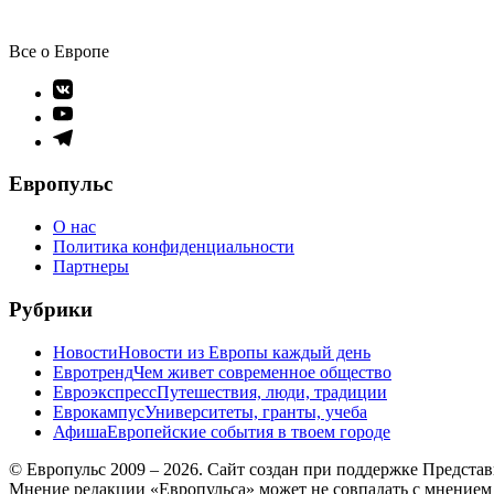
Все о Европе
Элемент
меню
Элемент
меню
Элемент
меню
Европульс
О нас
Политика конфиденциальности
Партнеры
Рубрики
Новости
Новости из Европы каждый день
Евротренд
Чем живет современное общество
Евроэкспресс
Путешествия, люди, традиции
Еврокампус
Университеты, гранты, учеба
Афиша
Европейские события в твоем городе
© Европульс 2009 – 2026. Сайт создан при поддержке Предста
Мнение редакции «Европульса» может не совпадать с мнением