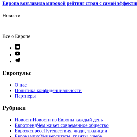
Европа возглавила мировой рейтинг стран с самой эффекти
Новости
Все о Европе
Элемент
меню
Элемент
меню
Элемент
меню
Европульс
О нас
Политика конфиденциальности
Партнеры
Рубрики
Новости
Новости из Европы каждый день
Евротренд
Чем живет современное общество
Евроэкспресс
Путешествия, люди, традиции
Еврокампус
Университеты, гранты, учеба