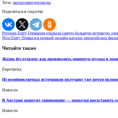
Теги:
экология
нидерланды
Поделиться в соцсетях
Навигация
Previous Entry
Германия открыла самую большую ветряную электр
Next Entry
Появился первый онлайн-каталог европейских филь
по
записям
Читайте также
Жизнь без отходов: как производить минимум мусора и эко
Евротренд
Из возобновляемых источников получают уже почти полови
Новости
В Австрии запретят гринвошинг — попытки представить сво
Новости