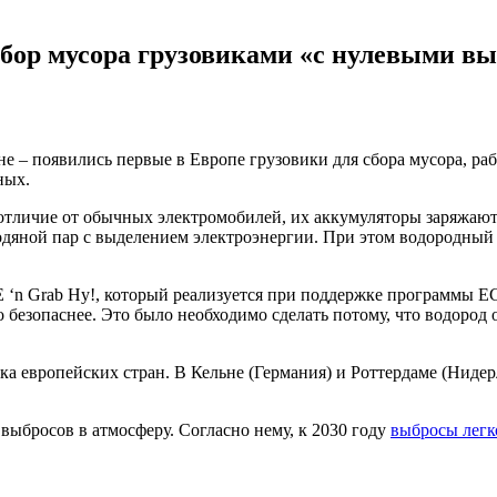
сбор мусора грузовиками «с нулевыми в
не – появились первые в Европе грузовики для сбора мусора, р
ных.
отличие от обычных электромобилей, их аккумуляторы заряжаютс
дяной пар с выделением электроэнергии. При этом водородный 
E ‘n Grab Hy!, который реализуется при поддержке программы 
безопаснее. Это было необходимо сделать потому, что водород о
а европейских стран. В Кельне (Германия) и Роттердаме (Нидер
ыбросов в атмосферу. Согласно нему, к 2030 году
выбросы легк