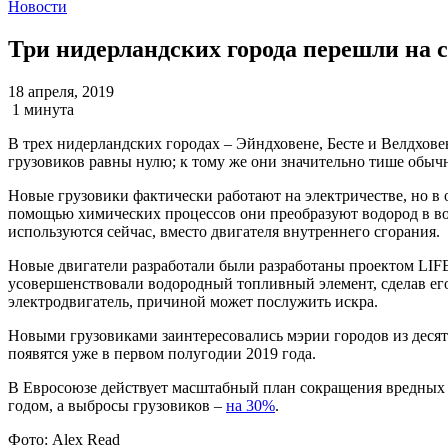
Новости
Три нидерландских города перешли на 
18 апреля, 2019
1 минута
В трех нидерландских городах – Эйндховене, Бесте и Велдхове
грузовиков равны нулю; к тому же они значительно тише обыч
Новые грузовики фактически работают на электричестве, но в 
помощью химических процессов они преобразуют водород в во
используются сейчас, вместо двигателя внутреннего сгорания.
Новые двигатели разработали были разработаны проектом LIF
усовершенствовали водородный топливный элемент, сделав его 
электродвигатель, причиной может послужить искра.
Новыми грузовиками заинтересовались мэрии городов из десятк
появятся уже в первом полугодии 2019 года.
В Евросоюзе действует масштабный план сокращения вредных в
годом, а выбросы грузовиков –
на 30%
.
Фото:
Alex Read