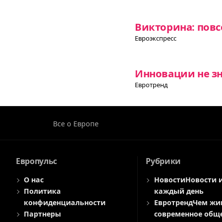
Викторина: пов
Евроэкспресс
Инновации не зн
Евротренд
Все о Европе
Европульс
Рубрики
О нас
Новости
Новости 
Политика
каждый день
конфиденциальности
Евротренд
Чем жи
Партнеры
современное общ