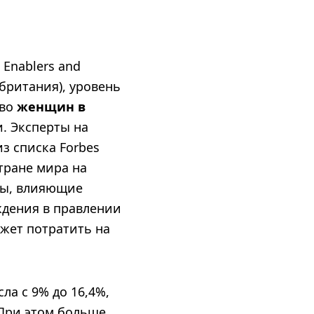
 Enablers and
обритания), уровень
тво
женщин в
. Эксперты на
з списка Forbes
тране мира на
ры, влияющие
ждения в правлении
жет потратить на
ла с 9% до 16,4%,
 При этом больше