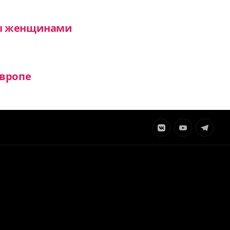
ны женщинами
Европе
Элемент
Элемент
Элемент
меню
меню
меню