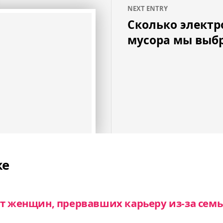
NEXT ENTRY
Сколько электр
мусора мы выб
же
т женщин, прервавших карьеру из-за сем