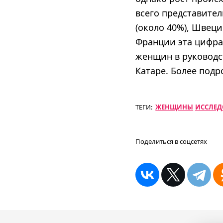
всего представител
(около 40%), Швеци
Франции эта цифра 
женщин в руководст
Катаре. Более под
ТЕГИ:
ЖЕНЩИНЫ
ИССЛЕД
Поделиться в соцсетях
Навигация