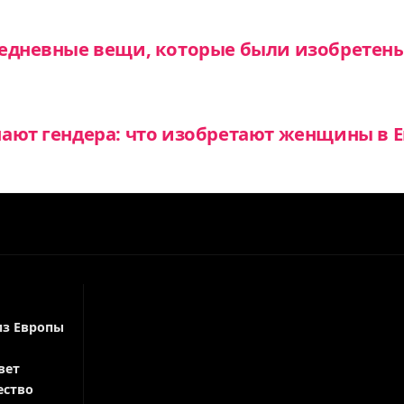
седневные вещи, которые были изобрете
ают гендера: что изобретают женщины в 
из Европы
вет
ество