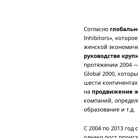
Согласно
глобальн
Inhibitors», которо
женской экономиче
руководстве круп
протяжении 2004 — 
Global 2000, котор
шести континентах
на
продвижение ж
компаний, определ
образование и т.д.
С 2004 по 2013 год
однако рост проис