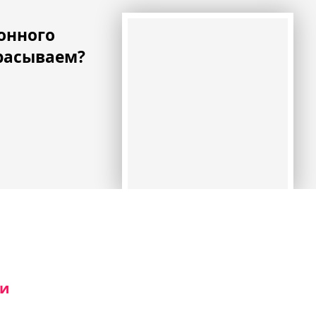
онного
расываем?
ьи