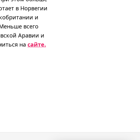
отает в Норвегии
икобритании и
 Меньше всего
овской Аравии и
миться на
сайте.