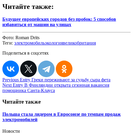
Читайте также:
Будущее европейских городов без пробок: 5 способов
избавиться от машин на улицах
Фото:
Roman Drits
Теги:
электромобиль
экология
великобритания
Поделиться в соцсетях
Навигация
Previous Entry
Греки переживают за судьбу сыра фета
Next Entry
В Финляндии открыта сезонная вакансия
по
помощника Санта-Клауса
записям
Читайте также
Польша стала лидером в Евросоюзе по темпам продаж
электромобилей
Новости