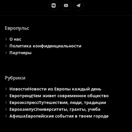
Элемент
Элемент
Элемент
меню
меню
меню
Европульс
О нас
Политика конфиденциальности
Партнеры
Рубрики
Новости
Новости из Европы каждый день
Евротренд
Чем живет современное общество
Евроэкспресс
Путешествия, люди, традиции
Еврокампус
Университеты, гранты, учеба
Афиша
Европейские события в твоем городе