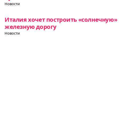
Новости
Италия хочет построить «солнечную»
железную дорогу
Новости
Сицилия заплатит по 30 тысяч евро
компаниям с удаленно работающими
сотрудниками
Новости
Все о Европе
Элемент
Элемент
Элемент
меню
меню
меню