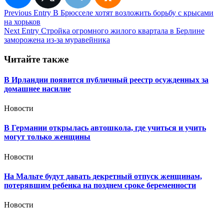
Навигация
Previous Entry
В Брюсселе хотят возложить борьбу с крысами
на хорьков
по
Next Entry
Стройка огромного жилого квартала в Берлине
записям
заморожена из-за муравейника
Читайте также
В Ирландии появится публичный реестр осужденных за
домашнее насилие
Новости
В Германии открылась автошкола, где учиться и учить
могут только женщины
Новости
На Мальте будут давать декретный отпуск женщинам,
потерявшим ребенка на позднем сроке беременности
Новости