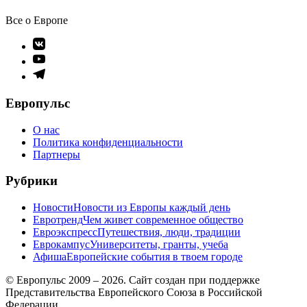
Все о Европе
Элемент
меню
Элемент
меню
Элемент
меню
Европульс
О нас
Политика конфиденциальности
Партнеры
Рубрики
Новости
Новости из Европы каждый день
Евротренд
Чем живет современное общество
Евроэкспресс
Путешествия, люди, традиции
Еврокампус
Университеты, гранты, учеба
Афиша
Европейские события в твоем городе
© Европульс 2009 – 2026. Сайт создан при поддержке
Представительства Европейского Союза в Российской
Федерации.