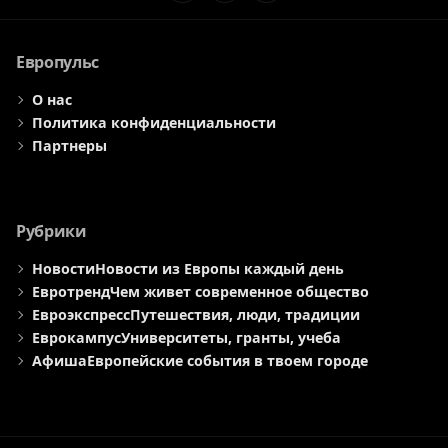
Элемент
Элемент
Элемент
меню
меню
меню
Европульс
О нас
Политика конфиденциальности
Партнеры
Рубрики
Новости
Новости из Европы каждый день
Евротренд
Чем живет современное общество
Евроэкспресс
Путешествия, люди, традиции
Еврокампус
Университеты, гранты, учеба
Афиша
Европейские события в твоем городе