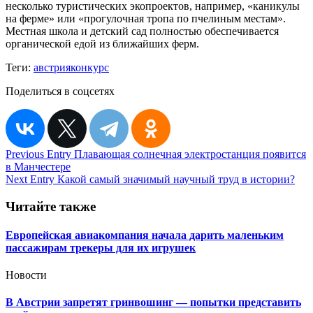
несколько туристических экопроектов, например, «каникулы
на ферме» или «прогулочная тропа по пчелиным местам».
Местная школа и детский сад полностью обеспечивается
органической едой из ближайших ферм.
Теги:
австрия
конкурс
Поделиться в соцсетях
Навигация
Previous Entry
Плавающая солнечная электростанция появится
в Манчестере
по
Next Entry
Какой самый значимый научный труд в истории?
записям
Читайте также
Европейская авиакомпания начала дарить маленьким
пассажирам трекеры для их игрушек
Новости
В Австрии запретят гринвошинг — попытки представить