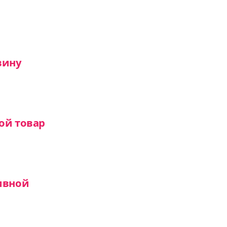
вину
ой товар
ивной