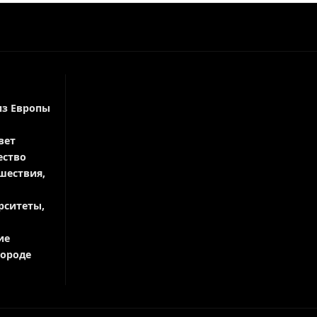
из Европы
вет
ество
шествия,
рситеты,
ие
городе