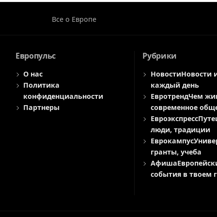
Все о Европе
Европульс
Рубрики
О нас
Новости
Новости 
Политика
каждый день
конфиденциальности
Евротренд
Чем жи
Партнеры
современное общ
Евроэкспресс
Путе
люди, традиции
Еврокампус
Униве
гранты, учеба
Афиша
Европейск
события в твоем 