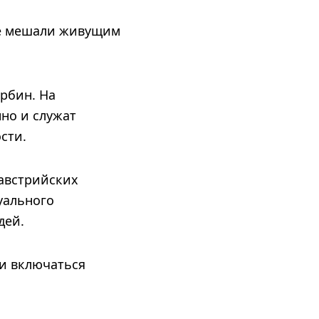
 не мешали живущим
урбин. На
но и служат
сти.
 австрийских
уального
дей.
ки включаться