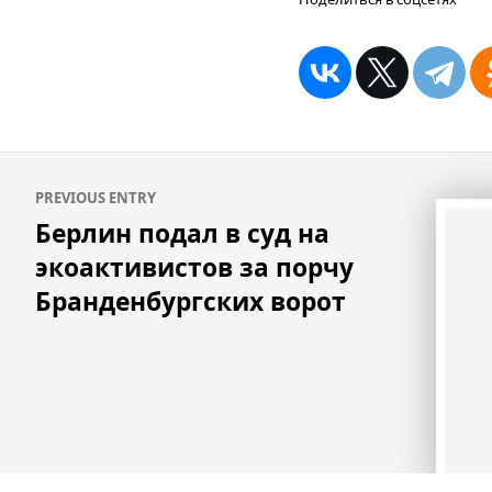
Навигация
PREVIOUS ENTRY
по
Берлин подал в суд на
записям
экоактивистов за порчу
Бранденбургских ворот