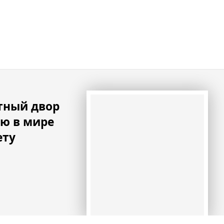
тный двор
ю в мире
ету