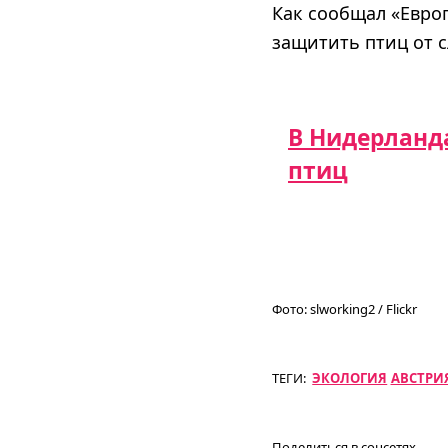
Как сообщал «Евро
защитить птиц от с
В Нидерланда
птиц
Фото:
slworking2 / Flickr
ТЕГИ:
ЭКОЛОГИЯ
АВСТРИ
Поделиться в соцсетях