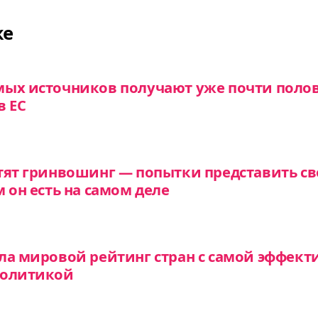
же
мых источников получают уже почти поло
в ЕС
тят гринвошинг — попытки представить св
 он есть на самом деле
ла мировой рейтинг стран с самой эффект
политикой