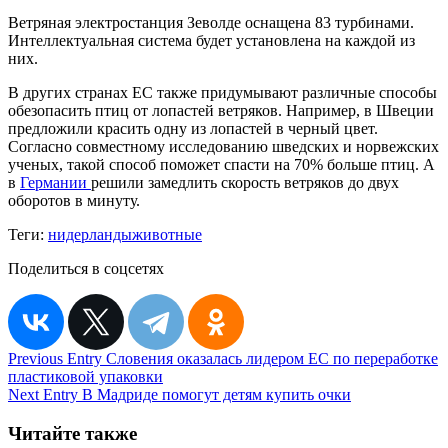
Ветряная электростанция Зеволде оснащена 83 турбинами.
Интеллектуальная система будет установлена на каждой из
них.
В других странах ЕС также придумывают различные способы
обезопасить птиц от лопастей ветряков. Например, в Швеции
предложили красить одну из лопастей в черный цвет.
Согласно совместному исследованию шведских и норвежских
ученых, такой способ поможет спасти на 70% больше птиц. А
в
Германии
решили замедлить скорость ветряков до двух
оборотов в минуту.
Теги:
нидерланды
животные
Поделиться в соцсетях
Навигация
Previous Entry
Словения оказалась лидером ЕС по переработке
пластиковой упаковки
по
Next Entry
В Мадриде помогут детям купить очки
записям
Читайте также