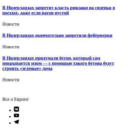
В Нидерландах запретят класть рюкзаки на сиденья в
поездах, даже если вагон пустой
Новости
В Нидерландах окончательно запретили фейерверки
Новости
В Нидерландах придумали бетон, который сам
покрывается мхом — с помощью такого бетона будут
строить «зеленые» дома
Новости
Все о Европе
Элемент
меню
Элемент
меню
Элемент
меню