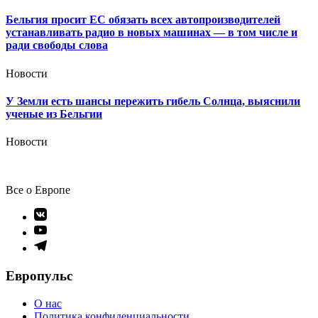
Бельгия просит ЕС обязать всех автопроизводителей
устанавливать радио в новых машинах — в том числе и
ради свободы слова
Новости
У Земли есть шансы пережить гибель Солнца, выяснили
ученые из Бельгии
Новости
Все о Европе
Элемент
меню
Элемент
меню
Элемент
меню
Европульс
О нас
Политика конфиденциальности