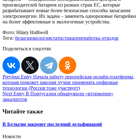
производителей батареек из разных стран ЕС, которые
разрабатывают новые более безопасные способы запасания
электроэнергии. Их задача – заменить одноразовые батарейки
на более эффективные и экологичные устройства.
Фото:
Hilary Halliwell
Теги:
бельгия
экология
статистика
переработка отходов
Поделиться в соцсетях
Навигация
Previous Entry
Начала работу европейская онлайн-платформа,
которая поможет школам лучше применять цифровые
по
технологии (Россия тоже участвует)
записям
Next Entry
В Португалии обнаружили «вторжение»
эвкалиптов
Читайте также
В Бельгии закроют последний дельфинарий
Новости