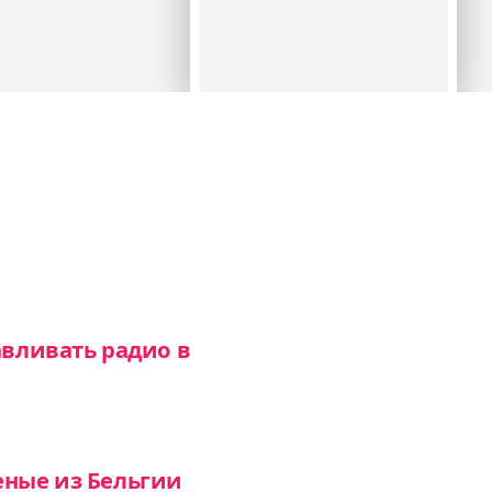
авливать радио в
еные из Бельгии