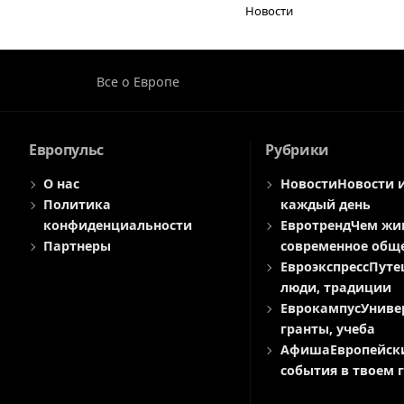
Новости
Все о Европе
Европульс
Рубрики
О нас
Новости
Новости 
Политика
каждый день
конфиденциальности
Евротренд
Чем жи
Партнеры
современное общ
Евроэкспресс
Путе
люди, традиции
Еврокампус
Униве
гранты, учеба
Афиша
Европейск
события в твоем 