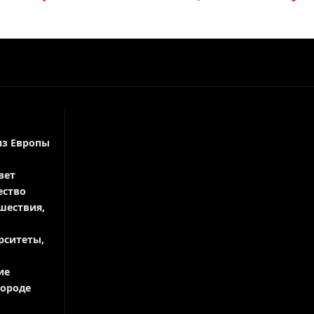
из Европы
вет
ество
шествия,
рситеты,
ие
городе