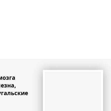
мозга
езна,
угальские