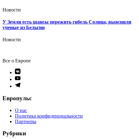
Новости
У Земли есть шансы пережить гибель Солнца, выяснили
ученые из Бельгии
Новости
Все о Европе
Элемент
меню
Элемент
меню
Элемент
меню
Европульс
О нас
Политика конфиденциальности
Партнеры
Рубрики