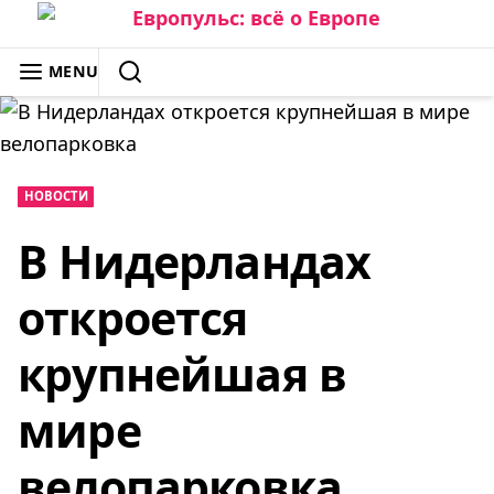
Skip
to
ЕВРОПУЛЬС: ВСЁ О ЕВРОПЕ
MENU
content
SEARCH
НОВОСТИ
В Нидерландах
откроется
крупнейшая в
мире
велопарковка