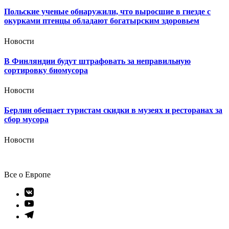
Польские ученые обнаружили, что выросшие в гнезде с
окурками птенцы обладают богатырским здоровьем
Новости
В Финляндии будут штрафовать за неправильную
сортировку биомусора
Новости
Берлин обещает туристам скидки в музеях и ресторанах за
сбор мусора
Новости
Все о Европе
Элемент
меню
Элемент
меню
Элемент
меню