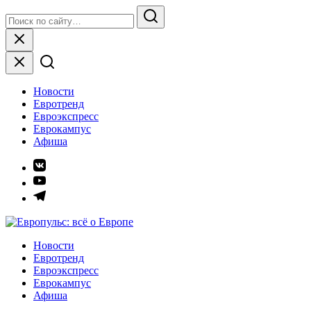
Skip
Search
to
for:
Search
content
Close
Новости
Евротренд
Евроэкспресс
Еврокампус
Афиша
Элемент
меню
Элемент
меню
Элемент
меню
Европульс: всё о Европе
Новости
Евротренд
Евроэкспресс
Еврокампус
Афиша