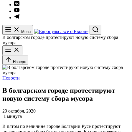
Элемент
меню
Элемент
меню
Элемент
меню
Menu
Search
В болгарском городе протестируют новую систему сбора
мусора
Наверх
Новости
В болгарском городе протестируют
новую систему сбора мусора
29 октября, 2020
1 минута
В пятом по величине городе Болгарии Русе протестируют
новую систему сбора бытовых отходов. В городе появятся