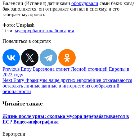
Валенсии (Испания) датчиками
оборудовали
сами баки: когда
бак заполняется, он отправляет сигнал в систему, и его
забирает мусоровоз.
Фото:
Unsplash
Теги:
мусор
урбанистика
болгария
Поделиться в соцсетях
Навигация
Previous Entry
Барселона станет Лесной столицей Европы в
2022 году
по
Next Entry
Французы чаще других европейцев отказываются
записям
оставлять личные данные в интернете из соображений
безопасности
Читайте также
Жизнь после урны: сколько мусора перерабатывается в
ЕС? Видео-инфографика
Евротренд