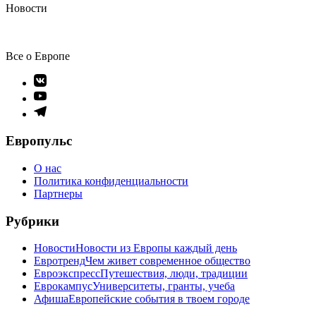
Новости
Все о Европе
Элемент
меню
Элемент
меню
Элемент
меню
Европульс
О нас
Политика конфиденциальности
Партнеры
Рубрики
Новости
Новости из Европы каждый день
Евротренд
Чем живет современное общество
Евроэкспресс
Путешествия, люди, традиции
Еврокампус
Университеты, гранты, учеба
Афиша
Европейские события в твоем городе