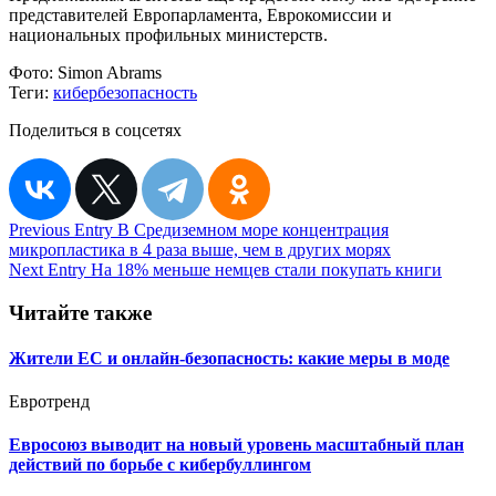
представителей Европарламента, Еврокомиссии и
национальных профильных министерств.
Фото:
Simon Abrams
Теги:
кибербезопасность
Поделиться в соцсетях
Навигация
Previous Entry
В Средиземном море концентрация
микропластика в 4 раза выше, чем в других морях
по
Next Entry
На 18% меньше немцев стали покупать книги
записям
Читайте также
Жители ЕС и онлайн-безопасность: какие меры в моде
Евротренд
Евросоюз выводит на новый уровень масштабный план
действий по борьбе с кибербуллингом