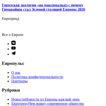
Городская экология «на максималках»: почему
Гимарайнш стал Зеленой столицей Европы 2026
Евротренд
Все о Европе
Элемент
меню
Элемент
меню
Элемент
меню
Европульс
О нас
Политика конфиденциальности
Партнеры
Рубрики
Новости
Новости из Европы каждый день
Евротренд
Чем живет современное общество