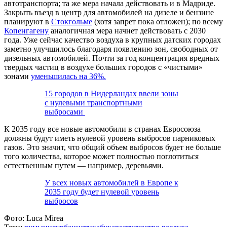
автотранспорта; та же мера начала действовать и в Мадриде.
Закрыть въезд в центр для автомобилей на дизеле и бензине
планируют в
Стокгольме
(хотя запрет пока отложен); по всему
Копенгагену
аналогичная мера начнет действовать с 2030
года. Уже сейчас качество воздуха в крупных датских городах
заметно улучшилось благодаря появлению зон, свободных от
дизельных автомобилей. Почти за год концентрация вредных
твердых частиц в воздухе больших городов с «чистыми»
зонами
уменьшилась на 36%.
15 городов в Нидерландах ввели зоны
с нулевыми транспортными
выбросами
К 2035 году все новые автомобили в странах Евросоюза
должны будут иметь нулевой уровень выбросов парниковых
газов. Это значит, что общий объем выбросов будет не больше
того количества, которое может полностью поглотиться
естественным путем — например, деревьями.
У всех новых автомобилей в Европе к
2035 году будет нулевой уровень
выбросов
Фото:
Luca Mirea