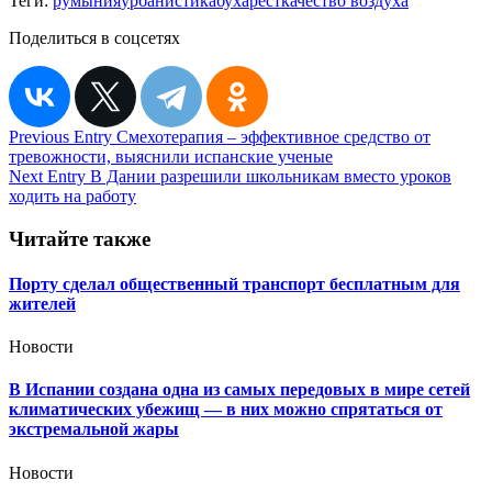
Теги:
румыния
урбанистика
бухарест
качество воздуха
Поделиться в соцсетях
Навигация
Previous Entry
Смехотерапия – эффективное средство от
тревожности, выяснили испанские ученые
по
Next Entry
В Дании разрешили школьникам вместо уроков
записям
ходить на работу
Читайте также
Порту сделал общественный транспорт бесплатным для
жителей
Новости
В Испании создана одна из самых передовых в мире сетей
климатических убежищ — в них можно спрятаться от
экстремальной жары
Новости