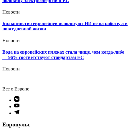
половину электроэнергии в ЕС
Новости
Большинство европейцев используют ИИ не на работе, а в
повседневной жизни
Новости
Вода на европейских пляжах стала чище, чем когда-либо
— 96% соответствуют стандартам ЕС
Новости
Все о Европе
Элемент
меню
Элемент
меню
Элемент
меню
Европульс