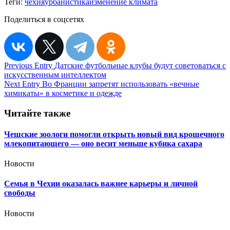
Теги:
чехия
урбанистика
изменение климата
Поделиться в соцсетях
Навигация
Previous Entry
Датские футбольные клубы будут советоваться с
искусственным интеллектом
по
Next Entry
Во Франции запретят использовать «вечные
записям
химикаты» в косметике и одежде
Читайте также
Чешские зоологи помогли открыть новый вид крошечного
млекопитающего — оно весит меньше кубика сахара
Новости
Семья в Чехии оказалась важнее карьеры и личной
свободы
Новости