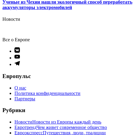
Ученые из Чехии нашли экологичный способ переработать
аккумуляторы электромобилей
Новости
Все о Европе
Элемент
меню
Элемент
меню
Элемент
меню
Европульс
О нас
Политика конфиденциальности
Партнеры
Рубрики
Новости
Новости из Европы каждый день
Евротренд
Чем живет современное общество
Евроэкспресс
Путешествия, люди, традиции