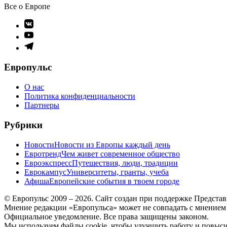
Все о Европе
Элемент
меню
Элемент
меню
Элемент
меню
Европульс
О нас
Политика конфиденциальности
Партнеры
Рубрики
Новости
Новости из Европы каждый день
Евротренд
Чем живет современное общество
Евроэкспресс
Путешествия, люди, традиции
Еврокампус
Университеты, гранты, учеба
Афиша
Европейские события в твоем городе
© Европульс 2009 – 2026. Сайт создан при поддержке Предста
Мнение редакции «Европульса» может не совпадать с мнением
Официальное уведомление. Все права защищены законом.
Мы используем файлы cookie, чтобы улучшить работу и повысит