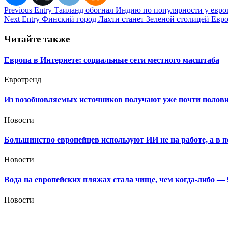
Навигация
Previous Entry
Таиланд обогнал Индию по популярности у европ
Next Entry
Финский город Лахти станет Зеленой столицей Евро
по
записям
Читайте также
Европа в Интернете: социальные сети местного масштаба
Евротренд
Из возобновляемых источников получают уже почти полови
Новости
Большинство европейцев используют ИИ не на работе, а в 
Новости
Вода на европейских пляжах стала чище, чем когда-либо —
Новости