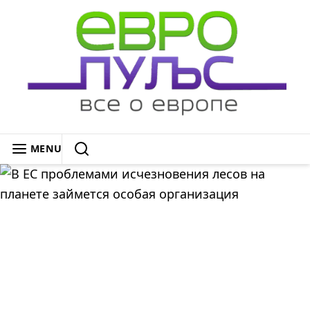
Skip
to
content
ЕВРОПУЛЬС: ВСЁ О ЕВРОПЕ
MENU
SEARCH