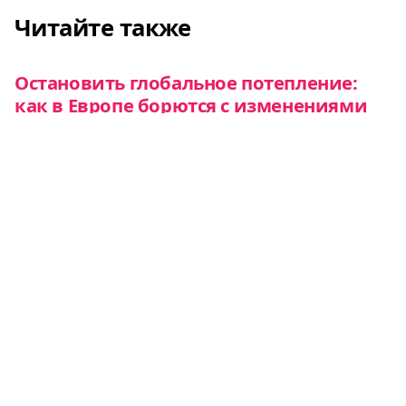
Читайте также
Остановить глобальное потепление:
как в Европе борются с изменениями
климата
Евротренд
Из возобновляемых источников
получают уже почти половину
электроэнергии в ЕС
Новости
В Австрии запретят гринвошинг —
попытки представить свой товар
экологичнее, чем он есть на самом деле
Новости