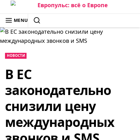
Skip
to
ЕВРОПУЛЬС: ВСЁ О ЕВРОПЕ
MENU
content
SEARCH
НОВОСТИ
В ЕС
законодательно
снизили цену
международных
звонков и SMS